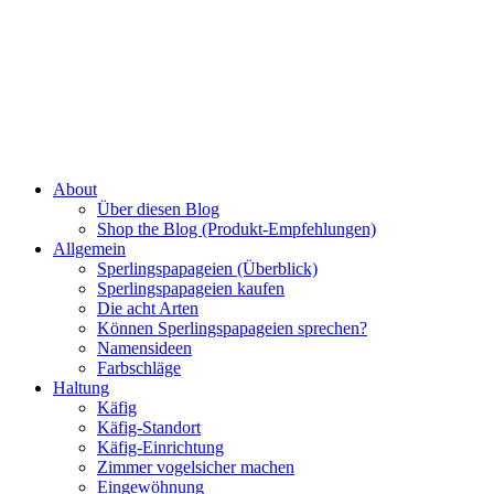
About
Über diesen Blog
Shop the Blog (Produkt-Empfehlungen)
Allgemein
Sperlingspapageien (Überblick)
Sperlingspapageien kaufen
Die acht Arten
Können Sperlingspapageien sprechen?
Namensideen
Farbschläge
Haltung
Käfig
Käfig-Standort
Käfig-Einrichtung
Zimmer vogelsicher machen
Eingewöhnung