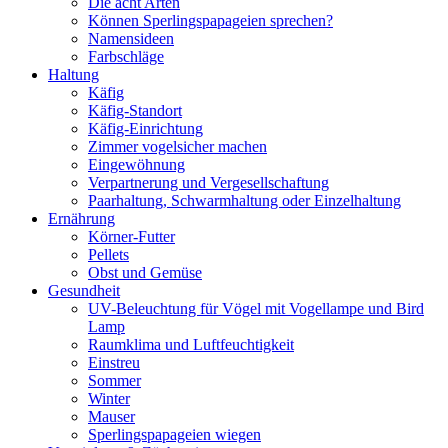
Die acht Arten
Können Sperlingspapageien sprechen?
Namensideen
Farbschläge
Haltung
Käfig
Käfig-Standort
Käfig-Einrichtung
Zimmer vogelsicher machen
Eingewöhnung
Verpartnerung und Vergesellschaftung
Paarhaltung, Schwarmhaltung oder Einzelhaltung
Ernährung
Körner-Futter
Pellets
Obst und Gemüse
Gesundheit
UV-Beleuchtung für Vögel mit Vogellampe und Bird
Lamp
Raumklima und Luftfeuchtigkeit
Einstreu
Sommer
Winter
Mauser
Sperlingspapageien wiegen