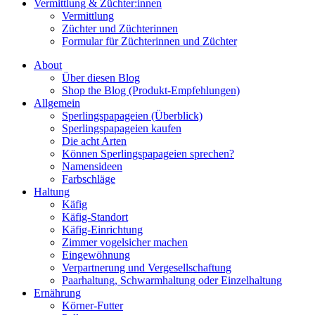
Vermittlung & Züchter:innen
Vermittlung
Züchter und Züchterinnen
Formular für Züchterinnen und Züchter
About
Über diesen Blog
Shop the Blog (Produkt-Empfehlungen)
Allgemein
Sperlingspapageien (Überblick)
Sperlingspapageien kaufen
Die acht Arten
Können Sperlingspapageien sprechen?
Namensideen
Farbschläge
Haltung
Käfig
Käfig-Standort
Käfig-Einrichtung
Zimmer vogelsicher machen
Eingewöhnung
Verpartnerung und Vergesellschaftung
Paarhaltung, Schwarmhaltung oder Einzelhaltung
Ernährung
Körner-Futter