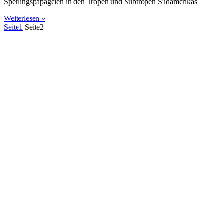
Sperlingspapageien in den Tropen und Subtropen Südamerikas
Weiterlesen »
Seite
1
Seite
2