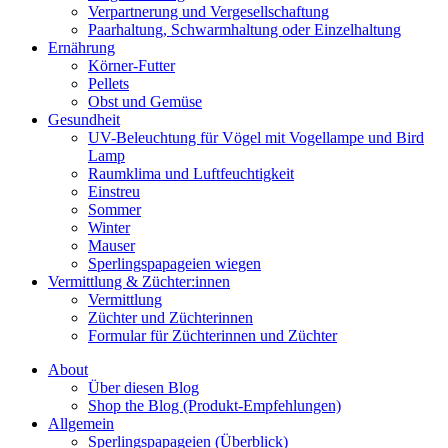
Verpartnerung und Vergesellschaftung
Paarhaltung, Schwarmhaltung oder Einzelhaltung
Ernährung
Körner-Futter
Pellets
Obst und Gemüse
Gesundheit
UV-Beleuchtung für Vögel mit Vogellampe und Bird
Lamp
Raumklima und Luftfeuchtigkeit
Einstreu
Sommer
Winter
Mauser
Sperlingspapageien wiegen
Vermittlung & Züchter:innen
Vermittlung
Züchter und Züchterinnen
Formular für Züchterinnen und Züchter
About
Über diesen Blog
Shop the Blog (Produkt-Empfehlungen)
Allgemein
Sperlingspapageien (Überblick)