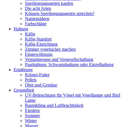
Sperlingspapageien kaufen
Die acht Arten
Können Sperlingspapageien sprechen?
Namensideen
Farbschläge
Haltung
Käfig
Käfig-Standort
Käfig-Einrichtung
Zimmer vogelsicher machen
Eingewöhnung
Verpartnerung und Vergesellschaftung
Paarhaltung, Schwarmhaltung oder Einzelhaltung
Ernährung
Körner-Futter
Pellets
Obst und Gemüse
Gesundheit
UV-Beleuchtung für Vögel mit Vogellampe und Bird
Lamp
Raumklima und Luftfeuchtigkeit
Einstreu
Sommer
Winter
Mauser