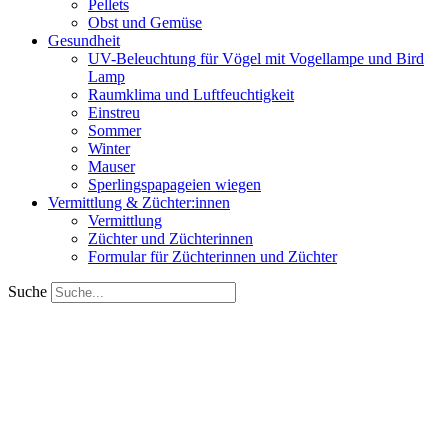
Pellets
Obst und Gemüse
Gesundheit
UV-Beleuchtung für Vögel mit Vogellampe und Bird
Lamp
Raumklima und Luftfeuchtigkeit
Einstreu
Sommer
Winter
Mauser
Sperlingspapageien wiegen
Vermittlung & Züchter:innen
Vermittlung
Züchter und Züchterinnen
Formular für Züchterinnen und Züchter
Suche