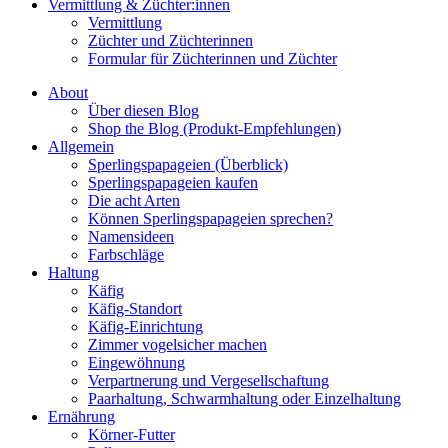
Vermittlung & Züchter:innen
Vermittlung
Züchter und Züchterinnen
Formular für Züchterinnen und Züchter
About
Über diesen Blog
Shop the Blog (Produkt-Empfehlungen)
Allgemein
Sperlingspapageien (Überblick)
Sperlingspapageien kaufen
Die acht Arten
Können Sperlingspapageien sprechen?
Namensideen
Farbschläge
Haltung
Käfig
Käfig-Standort
Käfig-Einrichtung
Zimmer vogelsicher machen
Eingewöhnung
Verpartnerung und Vergesellschaftung
Paarhaltung, Schwarmhaltung oder Einzelhaltung
Ernährung
Körner-Futter