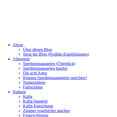
About
Über diesen Blog
Shop the Blog (Produkt-Empfehlungen)
Allgemein
Sperlingspapageien (Überblick)
Sperlingspapageien kaufen
Die acht Arten
Können Sperlingspapageien sprechen?
Namensideen
Farbschläge
Haltung
Käfig
Käfig-Standort
Käfig-Einrichtung
Zimmer vogelsicher machen
Eingewöhnung