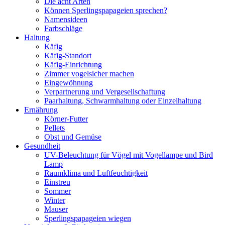
Die acht Arten
Können Sperlingspapageien sprechen?
Namensideen
Farbschläge
Haltung
Käfig
Käfig-Standort
Käfig-Einrichtung
Zimmer vogelsicher machen
Eingewöhnung
Verpartnerung und Vergesellschaftung
Paarhaltung, Schwarmhaltung oder Einzelhaltung
Ernährung
Körner-Futter
Pellets
Obst und Gemüse
Gesundheit
UV-Beleuchtung für Vögel mit Vogellampe und Bird
Lamp
Raumklima und Luftfeuchtigkeit
Einstreu
Sommer
Winter
Mauser
Sperlingspapageien wiegen