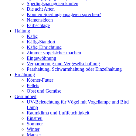
Sperlingspapageien kaufen
Die acht Arten
Können Sperlingspapageien sprechen?
Namensideen
Farbschläge
Haltung
Käfig
Käfig-Standort
Käfig-Einrichtung
Zimmer vogelsicher machen
Eingewöhnung
Verpartnerung und Vergesellschaftung
Paarhaltung, Schwarmhaltung oder Einzelhaltung
Ernährung
Körner-Futter
Pellets
Obst und Gemüse
Gesundheit
UV-Beleuchtung für Vögel mit Vogellampe und Bird
Lamp
Raumklima und Luftfeuchtigkeit
Einstreu
Sommer
Winter
Mauser