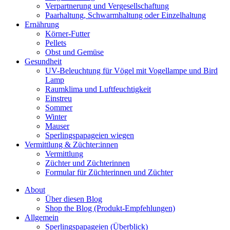
Verpartnerung und Vergesellschaftung
Paarhaltung, Schwarmhaltung oder Einzelhaltung
Ernährung
Körner-Futter
Pellets
Obst und Gemüse
Gesundheit
UV-Beleuchtung für Vögel mit Vogellampe und Bird
Lamp
Raumklima und Luftfeuchtigkeit
Einstreu
Sommer
Winter
Mauser
Sperlingspapageien wiegen
Vermittlung & Züchter:innen
Vermittlung
Züchter und Züchterinnen
Formular für Züchterinnen und Züchter
About
Über diesen Blog
Shop the Blog (Produkt-Empfehlungen)
Allgemein
Sperlingspapageien (Überblick)