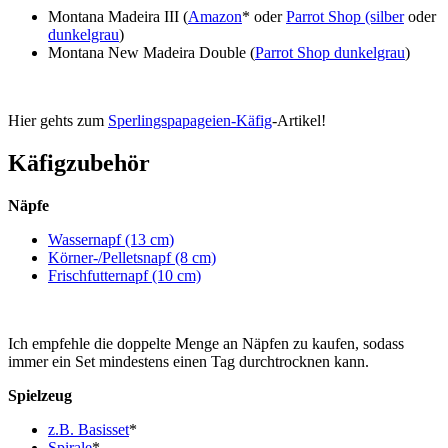
Montana Madeira III (
Amazon
* oder
Parrot Shop (silber
oder
dunkelgrau
)
Montana New Madeira Double (
Parrot Shop dunkelgrau
)
Hier gehts zum
Sperlingspapageien-Käfig
-Artikel!
Käfigzubehör
Näpfe
Wassernapf (13 cm)
Körner-/Pelletsnapf (8 cm)
Frischfutternapf (10 cm)
Ich empfehle die doppelte Menge an Näpfen zu kaufen, sodass
immer ein Set mindestens einen Tag durchtrocknen kann.
Spielzeug
z.B. Basisset
*
Spirale
*