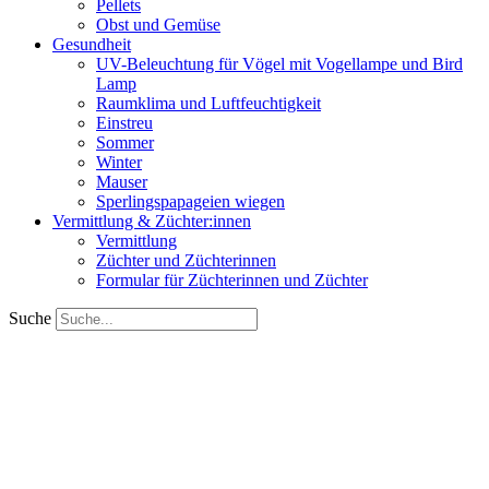
Pellets
Obst und Gemüse
Gesundheit
UV-Beleuchtung für Vögel mit Vogellampe und Bird
Lamp
Raumklima und Luftfeuchtigkeit
Einstreu
Sommer
Winter
Mauser
Sperlingspapageien wiegen
Vermittlung & Züchter:innen
Vermittlung
Züchter und Züchterinnen
Formular für Züchterinnen und Züchter
Suche